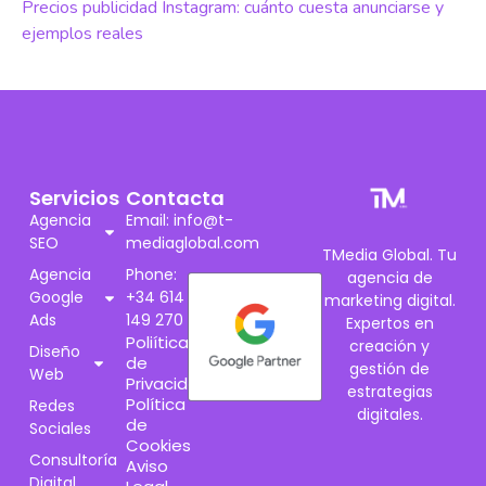
Precios publicidad Instagram: cuánto cuesta anunciarse y
ejemplos reales
Servicios
Contacta
Agencia
Email: info@t-
SEO
mediaglobal.com
TMedia Global. Tu
Agencia
Phone:
agencia de
Google
+34 614
marketing digital.
Ads
149 270
Expertos en
Poliítica
creación y
Diseño
de
gestión de
Web
Privacidad
estrategias
Política
Redes
digitales.
de
Sociales
Cookies
Consultoría
Aviso
Digital