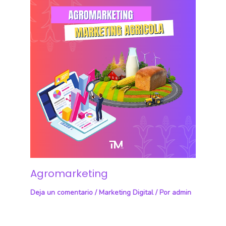
Agromarketing
Deja un comentario
/
Marketing Digital
/ Por
admin