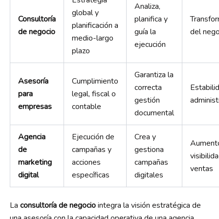
Analiza,
global y
Consultoría
planifica y
Transfo
planificación a
de negocio
guía la
del nego
medio-largo
ejecución
plazo
Garantiza la
Asesoría
Cumplimiento
correcta
Estabili
para
legal, fiscal o
gestión
administ
empresas
contable
documental
Agencia
Ejecución de
Crea y
Aument
de
campañas y
gestiona
visibilid
marketing
acciones
campañas
ventas
digital
específicas
digitales
La
consultoría de negocio
integra la visión estratégica de
una asesoría con la capacidad operativa de una agencia.